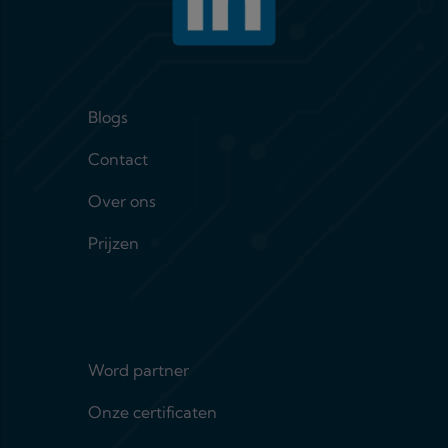
Footer menu 1
Blogs
Contact
Over ons
Prijzen
Footer menu 2
Word partner
Onze certificaten