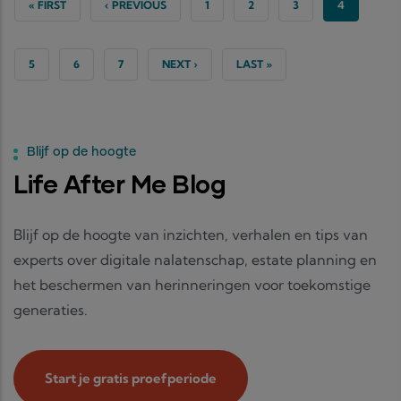
uit
FIRST PAGE
PREVIOUS PAGE
PAGE
PAGE
PAGE
CURRENT P
« FIRST
‹ PREVIOUS
1
2
3
4
keuze.
PAGE
PAGE
PAGE
NEXT PAGE
LAST PAGE
5
6
7
NEXT ›
LAST »
Blijf op de hoogte
Life After Me Blog
Blijf op de hoogte van inzichten, verhalen en tips van
experts over digitale nalatenschap, estate planning en
het beschermen van herinneringen voor toekomstige
generaties.
Start je gratis proefperiode