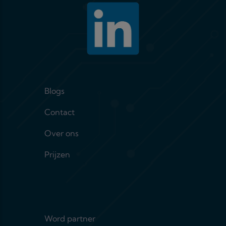
Footer menu 1
Blogs
Contact
Over ons
Prijzen
Footer menu 2
Word partner