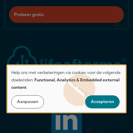
Probeer gratis
Help ons met verbeteringen via cookies voor de volgende
Help
doeleinden:
Functional, Analytics & Embedded external
ons
content
.
verbeteren.
Word lid van ons netwerk op LinkedIn!
Veilig
Aanpassen
Accepteren
ontworpen.
Transparant
uit