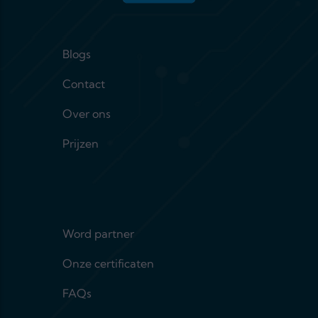
keuze.
Footer menu 1
Blogs
Contact
Over ons
Prijzen
Footer menu 2
Word partner
Onze certificaten
FAQs